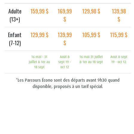
Adulte
159,99 $
169,99
129,98 $
139,98
(13+)
$
$
Enfant
129,99 $
139,99
105,99 $
115,99 $
(7-12)
$
16 mai - 31
Août &
16 mai-31 juillet
Août & sept
juillet & 1er au
sept 19 -
& 1er au 18 sept
19 - oct 12
18 sept
oct 12
*Les Parcours Écono sont des départs avant 9h30 quand
disponible, proposés à un tarif spécial.