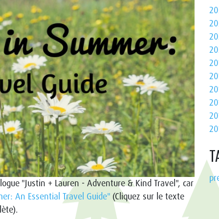
20
20
20
20
20
20
20
20
20
20
T
pr
ogue "Justin + Lauren - Adventure & Kind Travel", car
r: An Essential Travel Guide"
(Cliquez sur le texte
lète).