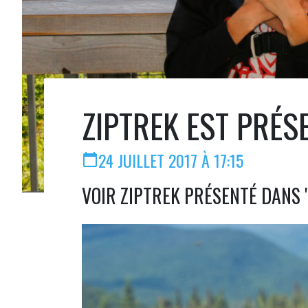
ZIPTREK EST PRÉ
24 JUILLET 2017 À 17:15
calendar_today
VOIR ZIPTREK PRÉSENTÉ DANS 